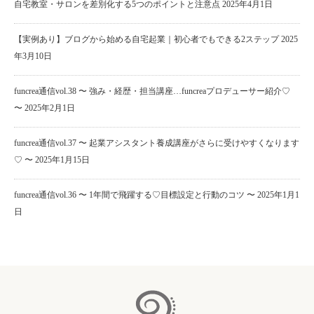
自宅教室・サロンを差別化する5つのポイントと注意点
2025年4月1日
【実例あり】ブログから始める自宅起業｜初心者でもできる2ステップ
2025
年3月10日
funcrea通信vol.38 〜 強み・経歴・担当講座…funcreaプロデューサー紹介♡
〜
2025年2月1日
funcrea通信vol.37 〜 起業アシスタント養成講座がさらに受けやすくなります
♡ 〜
2025年1月15日
funcrea通信vol.36 〜 1年間で飛躍する♡目標設定と行動のコツ 〜
2025年1月1
日