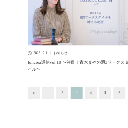
2023.12.1
お知らせ
funcrea通信vol.10 〜注目！青木まやの週3ワークス
イル〜
«
1
2
3
4
5
6