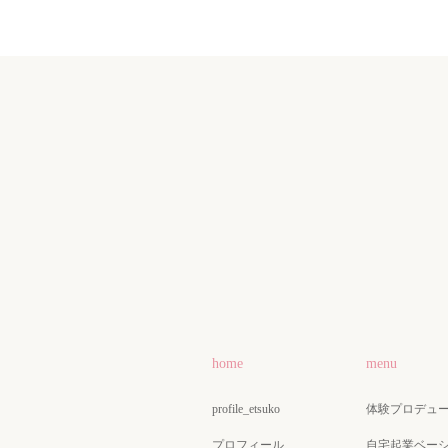
home
menu
profile_etsuko
体験プロデュ
プロフィール
自宅起業ベー