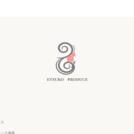
ース
シック講座