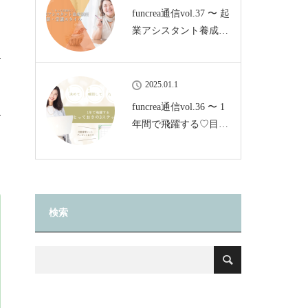
funcrea通信vol.37 〜 起
業アシスタント養成…
2025.01.1
funcrea通信vol.36 〜 1
年間で飛躍する♡目…
検索