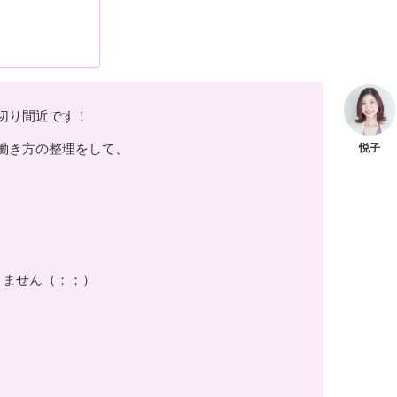
切り間近です！
働き方の整理をして、
きません（；；）