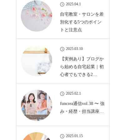
2025.04.1
自宅教室・サロンを差
別化する5つのポイン
トと注意点
2025.03.10
【実例あり】ブログか
ら始める自宅起業｜初
心者でもできる2…
2025.02.1
funcrea通信vol.38 〜 強
み・経歴・担当講座…
2025.01.15