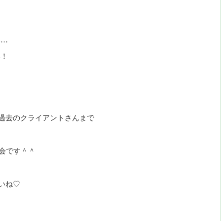
い…
い！
過去のクライアントさんまで
会です＾＾
いね♡