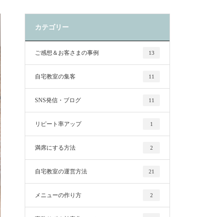
カテゴリー
ご感想＆お客さまの事例
13
自宅教室の集客
11
SNS発信・ブログ
11
リピート率アップ
1
満席にする方法
2
自宅教室の運営方法
21
メニューの作り方
2