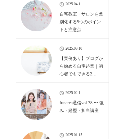
2025.04.1
自宅教室・サロンを差
別化する5つのポイン
トと注意点
2025.03.10
【実例あり】ブログか
ら始める自宅起業｜初
心者でもできる2…
2025.02.1
funcrea通信vol.38 〜 強
み・経歴・担当講座…
2025.01.15