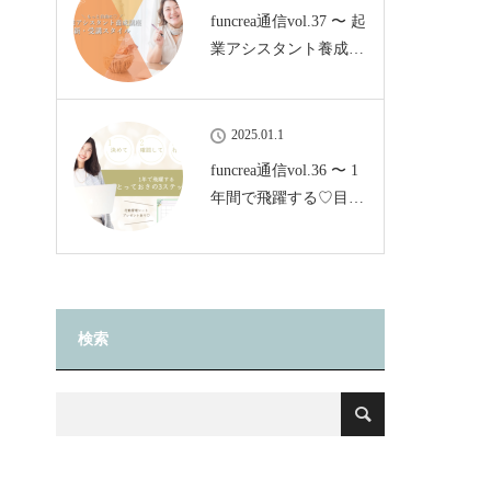
funcrea通信vol.37 〜 起
業アシスタント養成…
2025.01.1
funcrea通信vol.36 〜 1
年間で飛躍する♡目…
検索