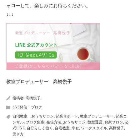
ォローして、楽しみにお待ちください。
↓↓↓
教室プロデューサー 高橋悦子
投稿者:
高橋悦子
SNS発信・ブログ
自宅教室 おうちサロン
,
起業サポート
,
教室プロデューサー
,
起業コ
ンサル
,
ブログ集客
,
発信方法
,
おうちサロン
,
教室運営
,
お家サロン
,
公
式LINE
,
自分らしく働く
,
自宅教室
,
幸せ
,
ワークスタイル
,
高橋悦子
,
働き方