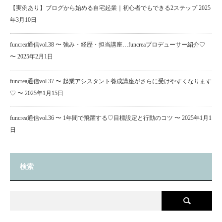
【実例あり】ブログから始める自宅起業｜初心者でもできる2ステップ
2025
年3月10日
funcrea通信vol.38 〜 強み・経歴・担当講座…funcreaプロデューサー紹介♡
〜
2025年2月1日
funcrea通信vol.37 〜 起業アシスタント養成講座がさらに受けやすくなります
♡ 〜
2025年1月15日
funcrea通信vol.36 〜 1年間で飛躍する♡目標設定と行動のコツ 〜
2025年1月1
日
検索