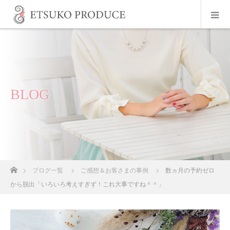
BLOG
ホーム
ブログ一覧
ご感想＆お客さまの事例
数ヵ月の予約ゼロ
から脱出「いろいろ考えすぎず！これ大事ですね＾＾」