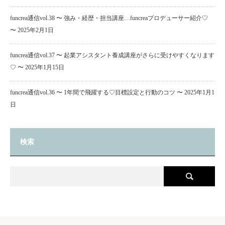
funcrea通信vol.38 〜 強み・経歴・担当講座…funcreaプロデューサー紹介♡
〜
2025年2月1日
funcrea通信vol.37 〜 起業アシスタント養成講座がさらに受けやすくなります
♡ 〜
2025年1月15日
funcrea通信vol.36 〜 1年間で飛躍する♡目標設定と行動のコツ 〜
2025年1月1
日
検索