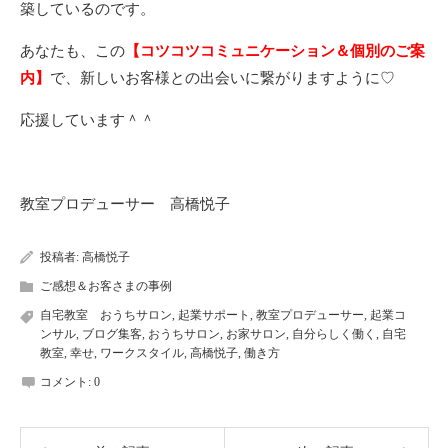
築しているのです。
あなたも、この
【コツコツコミュニケーション＆個別のご案
内】
で、新しいお客様との出会いに繋がりますように♡
応援しています＾＾
教室プロデューサー 高橋悦子
投稿者:
高橋悦子
ご感想＆お客さまの事例
自宅教室 おうちサロン
,
起業サポート
,
教室プロデューサー
,
起業コ
ンサル
,
ブログ集客
,
おうちサロン
,
お家サロン
,
自分らしく働く
,
自宅
教室
,
幸せ
,
ワークスタイル
,
高橋悦子
,
働き方
コメント:
0